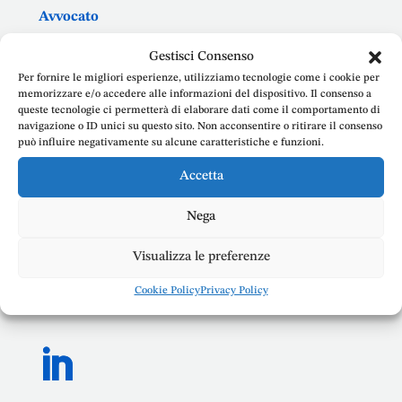
Avvocato
Gestisci Consenso
Avvocato. Laurea in Giurisprudenza
Per fornire le migliori esperienze, utilizziamo tecnologie come i cookie per
memorizzare e/o accedere alle informazioni del dispositivo. Il consenso a
presso l’Università Sapienza di Roma.
queste tecnologie ci permetterà di elaborare dati come il comportamento di
Presta assistenza e consulenza legale in
navigazione o ID unici su questo sito. Non acconsentire o ritirare il consenso
materia di Diritto Civile, Diritto del
può influire negativamente su alcune caratteristiche e funzioni.
Lavoro, Responsabilità ed Errore
Accetta
medico, Assicurazioni e Risarcimento
Danni, Diritto di Famiglia (separazioni,
Nega
divorzi), Recupero Crediti nella
provincia di Frosinone. Opera in via
Visualizza le preferenze
prevalente nei Fori di Frosinone,
Cookie Policy
Privacy Policy
Cassino e Roma.