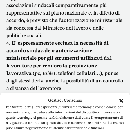
associazioni sindacali comparativamente più
rappresentative sul piano nazionale e, in difetto di
accordo, è previsto che l’autorizzazione ministeriale
sia concessa dal Ministero del lavoro e delle
politiche sociali.
E’ espressamente esclusa la necessità di
accordo sindacale o autorizzazione
ministeriale per gli strumenti utilizzati dal
lavoratore per rendere la prestazione
lavorativa
(pc,
tablet
, telefoni cellulari…), pur se
dagli stessi derivi anche la possibilità di un controllo
a distanza del lavoratore.
IL DATO PIU’ SIGNIFICATIVO
:
è prevista la
Gestisci Consenso
possibilità di utilizzare le informazioni e i dati
Per fornire le migliori esperienze, utilizziamo tecnologie come i cookie per
raccolti tramite gli impianti audiovisivi
memorizzare e/o accedere alle informazioni del dispositivo. Il consenso a
(previamente autorizzati) e gli strumenti di
queste tecnologie ci permetterà di elaborare dati come il comportamento di
navigazione o ID unici su questo sito. Non acconsentire o ritirare il consenso
lavoro (per cui non occorre autorizzazione) per
può influire negativamente su alcune caratteristiche e funzioni.