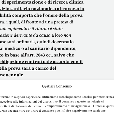
 di sperimentazione e di ricerca clinica
vizio sanitario nazionale o attraverso la
ilità comporta che l’onere della prova
ura
, i quali, di fronte ad una pretesa di
nadempimento o il ritardo è stato
stazione derivante da causa
a loro
non
one
sarà ordinaria, quindi
decennale
.
 al
medico o al sanitario dipendente,
in base all’art. 2043 cc.,
salvo che
bligazione contrattuale assunta con il
ella prova sarà a carico del
nquennale
.
Gestisci Consenso
 struttura sanitaria o sociosanitaria
 della propria obbligazione, si avvalga
 fornire le migliori esperienze, utilizziamo tecnologie come i cookie per memorizz
taria, anche se scelti dal paziente e
 accedere alle informazioni del dispositivo. Il consenso a queste tecnologie ci
metterà di elaborare dati come il comportamento di navigazione o ID unici su quest
stessa,
risponde, ai sensi degli articoli
o. Non acconsentire o ritirare il consenso può influire negativamente su alcune