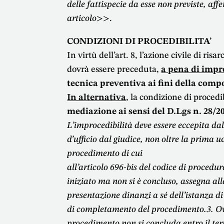
delle fattispecie da esse non previste, affe
articolo
>>.
CONDIZIONI DI PROCEDIBILITA’
In virtù dell’art. 8, l’azione civile di ri
dovrà essere preceduta,
a pena di impr
tecnica preventiva ai fini della compo
In alternativa
, la condizione di procedi
mediazione ai sensi del D.Lgs n. 28/2
L’improcedibilità deve essere eccepita da
d’ufficio dal giudice, non oltre la prima udi
procedimento di cui
all’articolo 696-bis del codice di procedur
iniziato ma non si è concluso, assegna alle
presentazione dinanzi a sé dell’istanza d
di completamento del procedimento.3. Ove 
procedimento non si concluda entro il ter