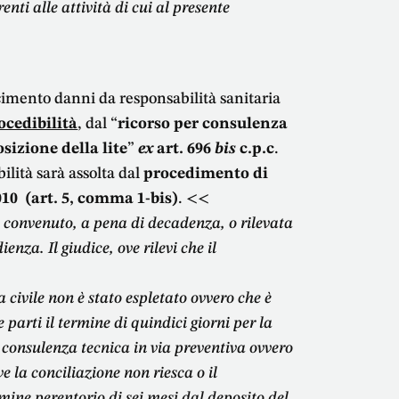
renti alle attività di cui al presente
sarcimento danni da responsabilità sanitaria
ocedibilità
, dal “
ricorso per consulenza
sizione della lite
”
ex
art. 696
bis
c.p.c
.
bilità sarà assolta dal
procedimento di
010 (art. 5, comma 1-bis)
. <<
l convenuto, a pena di decadenza, o rilevata
enza. Il giudice, ove rilevi che il
a civile non è stato espletato ovvero che è
 parti il termine di quindici giorni per la
i consulenza tecnica in via preventiva ovvero
la conciliazione non riesca o il
mine perentorio di sei mesi dal deposito del