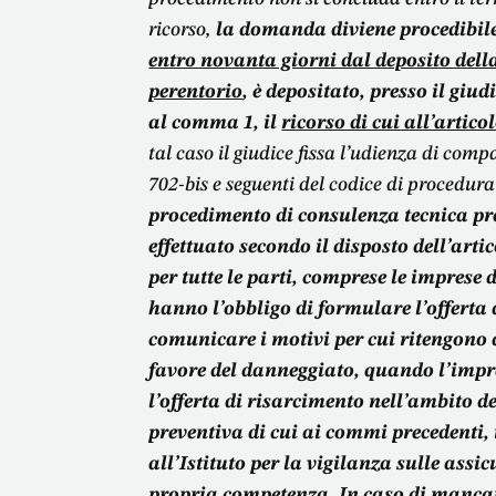
ricorso,
la domanda diviene procedibile 
entro novanta giorni dal deposito dell
perentorio
, è depositato, presso il giu
al comma 1, il
ricorso di cui all’artico
tal caso il giudice fissa l’udienza di compa
702-bis e seguenti del codice di procedura 
procedimento di consulenza tecnica prev
effettuato secondo il disposto dell’arti
per tutte le parti, comprese le imprese d
hanno l’obbligo di formulare l’offerta
comunicare i motivi per cui ritengono
favore del danneggiato, quando l’imp
l’offerta di risarcimento nell’ambito 
preventiva di cui ai commi precedenti, 
all’Istituto per la vigilanza sulle ass
propria competenza
.
In caso di mancat