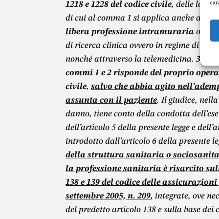
car
1218 e 1228 del codice civile
, delle loro 
di cui al comma 1 si applica anche alle
p
libera professione intramuraria
ovvero
di ricerca clinica ovvero in regime di con
nonché attraverso la telemedicina.
3. L’e
commi 1 e 2 risponde del proprio operat
civile
,
salvo che abbia agito nell’adem
assunta con il paziente
. Il giudice, nel
danno, tiene conto della condotta dell’ese
dell’articolo 5 della presente legge e dell’
introdotto dall’articolo 6 della presente l
della struttura sanitaria o sociosanita
la professione sanitaria è risarcito sull
138 e 139 del codice delle assicurazioni 
settembre 2005, n. 209
,
integrate, ove ne
del predetto articolo 138 e sulla base dei cr