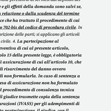
e gli effetti della domanda sono salvi se,
a relazione o dalla scadenza del termine
dice che ha trattato il procedimento di cui
lo 702-bis del codice di procedura civile
. In
rizione delle parti; si applicano gli articoli
civile. 4.
La partecipazione al
entiva di cui al presente articolo,
colo 15 della presente legge, è obbligatoria
i assicurazione di cui all’articolo 10, che
 di risarcimento del danno ovvero
 di non formularla
.
In caso di sentenza a
resa di assicurazione non ha formulato
del procedimento di consulenza tecnica
il giudice trasmette copia della sentenza
icurazioni (IVASS) per gli adempimenti di
a partecipazione, il giudice, con il