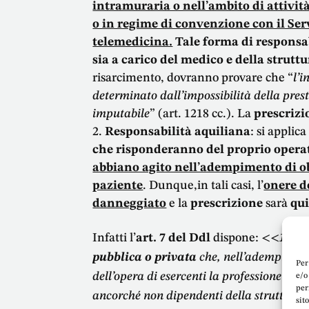
intramuraria o nell’ambito di attività
o in regime di convenzione con il Ser
telemedicina.
Tale forma di responsab
sia a carico del medico e della strutt
risarcimento, dovranno provare che “
l’i
determinato dall’impossibilità della pre
imputabile
” (art. 1218 cc.). La
prescrizi
Responsabilità aquiliana
: si applica
che risponderanno del proprio operato 
abbiano agito nell’adempimento di ob
paziente
. Dunque,in tali casi, l’
onere d
danneggiato
e la
prescrizione
sarà
qui
Infatti l’
art. 7 del Ddl
dispone: <<
1.
La
pubblica o privata
che, nell’adempimento
Per
dell’opera di esercenti la professione sani
e/o
per
ancorché non dipendenti della struttura 
sit