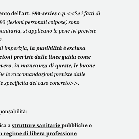
nto dell’
art. 590-
sexies c.p
.<<S
e i fatti di
590 (lesioni personali colpose) sono
anitaria, si applicano le pene ivi previste
a.
 di imperizia,
la punibilità è esclusa
ioni previste dalle linee guida come
 ovvero, in mancanza di queste, le buone
he le raccomandazioni previste dalle
le specificità del caso concreto>>
.
ponsabilità:
lica a
strutture sanitarie
pubbliche o
in regime di libera professione