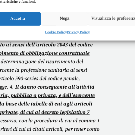
atteristiche e funzioni.
condotte dolose o colpose.
2.
La disposizione
restazioni sanitarie svolte in regime di
Accetta
Nega
Visualizza le preferen
 nell’ambito di attività di sperimentazione e
venzione con il Servizio sanitario nazionale
Cookie Policy
Privacy Policy
sercente la professione sanitaria di cui ai
o ai sensi dell’articolo 2043 del codice
pimento di obbligazione contrattuale
la determinazione del risarcimento del
rcente la professione sanitaria ai sensi
articolo 590-sexies del codice penale,
egge. 4.
Il danno conseguente all’attività
ria, pubblica o privata, e dell’esercente
a base delle tabelle di cui agli articoli
private, di cui al decreto legislativo 7
cessario, con la procedura di cui al comma 1
iteri di cui ai citati articoli, per tener conto