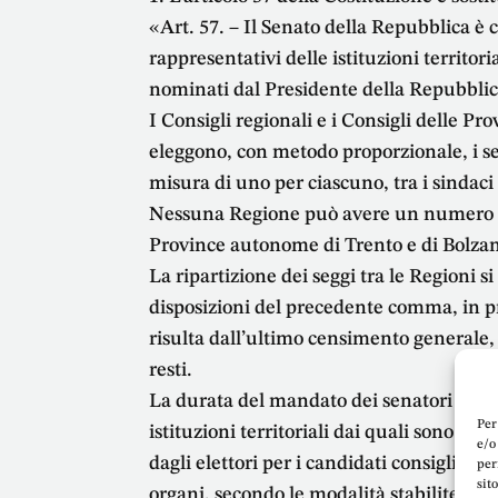
«Art. 57. – Il Senato della Repubblica 
rappresentativi delle istituzioni territor
nominati dal Presidente della Repubblic
I Consigli regionali e i Consigli delle P
eleggono, con metodo proporzionale, i se
misura di uno per ciascuno, tra i sindaci 
Nessuna Regione può avere un numero di 
Province autonome di Trento e di Bolza
La ripartizione dei seggi tra le Regioni s
disposizioni del precedente comma, in p
risulta dall’ultimo censimento generale, s
resti.
La durata del mandato dei senatori coinc
Per
istituzioni territoriali dai quali sono stat
e/o
dagli elettori per i candidati consiglier
per
sit
organi, secondo le modalità stabilite dal