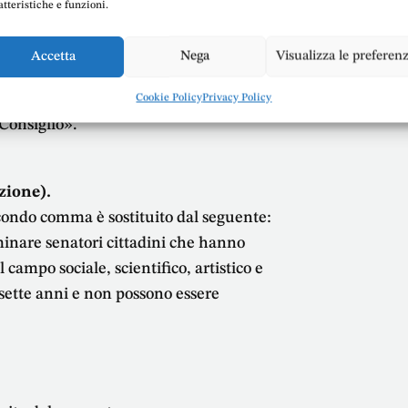
atteristiche e funzioni.
ere sono regolate le modalità di
membri del Senato della Repubblica tra i
Accetta
Nega
Visualizza le preferen
 la loro sostituzione, in caso di cessazione
 seggi sono attribuiti in ragione dei voti
Cookie Policy
Privacy Policy
 Consiglio».
uzione).
secondo comma è sostituito dal seguente:
inare senatori cittadini che hanno
l campo sociale, scientifico, artistico e
a sette anni e non possono essere