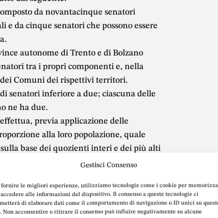
è composto da novantacinque senatori
iali e da cinque senatori che possono essere
a.
rovince autonome di Trento e di Bolzano
natori tra i propri componenti e, nella
dei Comuni dei rispettivi territori.
senatori inferiore a due; ciascuna delle
no ne ha due.
i effettua, previa applicazione delle
roporzione alla loro popolazione, quale
ulla base dei quozienti interi e dei più alti
Gestisci Consenso
ide con quella degli organi delle
 fornire le migliori esperienze, utilizziamo tecnologie come i cookie per memorizz
i eletti, in conformità alle scelte espresse
 accedere alle informazioni del dispositivo. Il consenso a queste tecnologie ci
i in occasione del rinnovo dei medesimi
metterà di elaborare dati come il comportamento di navigazione o ID unici su quest
o. Non acconsentire o ritirare il consenso può influire negativamente su alcune
la legge di cui al sesto comma.