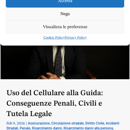
Accetta
Nega
Visualizza le preferenze
Cookie Policy
Privacy Policy
Uso del Cellulare alla Guida:
Conseguenze Penali, Civili e
Tutela Legale
Assicurazione
Circolazione stradale
Diritto Civile
Incidenti
Feb 9, 2026
|
,
,
,
Stradali
Penale
Risarcimento danni
Risarcimento danni alla persona
,
,
,
,