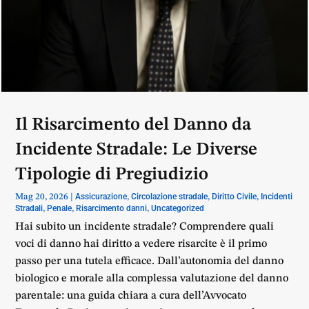
Il Risarcimento del Danno da
Incidente Stradale: Le Diverse
Tipologie di Pregiudizio
Assicurazione
Circolazione stradale
Diritto Civile
Incidenti
Mag 20, 2026
|
,
,
,
Stradali
Penale
Risarcimento danni
Uncategorized
,
,
,
Hai subito un incidente stradale? Comprendere quali
voci di danno hai diritto a vedere risarcite è il primo
passo per una tutela efficace. Dall’autonomia del danno
biologico e morale alla complessa valutazione del danno
parentale: una guida chiara a cura dell’Avvocato