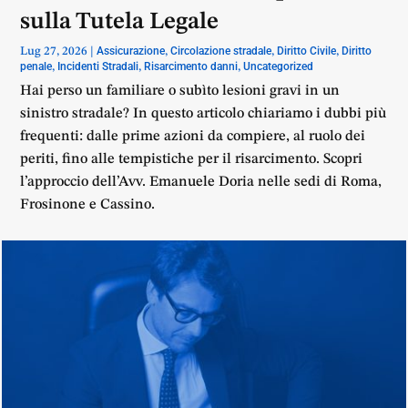
sulla Tutela Legale
Assicurazione
Circolazione stradale
Diritto Civile
Diritto
Lug 27, 2026
|
,
,
,
penale
Incidenti Stradali
Risarcimento danni
Uncategorized
,
,
,
Hai perso un familiare o subìto lesioni gravi in un
sinistro stradale? In questo articolo chiariamo i dubbi più
frequenti: dalle prime azioni da compiere, al ruolo dei
periti, fino alle tempistiche per il risarcimento. Scopri
l’approccio dell’Avv. Emanuele Doria nelle sedi di Roma,
Frosinone e Cassino.