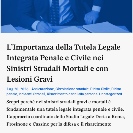
L’Importanza della Tutela Legale
Integrata Penale e Civile nei
Sinistri Stradali Mortali e con
Lesioni Gravi
Assicurazione
Circolazione stradale
Diritto Civile
Diritto
Lug 20, 2026
|
,
,
,
penale
Incidenti Stradali
Risarcimento danni alla persona
Uncategorized
,
,
,
Scopri perché nei sinistri stradali gravi e mortali è
fondamentale una tutela legale integrata penale e civile.
L’approccio coordinato dello Studio Legale Doria a Roma,
Frosinone e Cassino per la difesa e il risarcimento