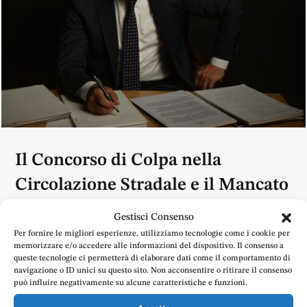
Il Concorso di Colpa nella
Circolazione Stradale e il Mancato
Uso delle Cinture di Sicurezza
Gestisci Consenso
Assicurazione
Circolazione stradale
Incidenti Stradali
Mar 5, 2026
|
,
,
,
Per fornire le migliori esperienze, utilizziamo tecnologie come i cookie per
Risarcimento danni alla persona
Uncategorized
,
memorizzare e/o accedere alle informazioni del dispositivo. Il consenso a
queste tecnologie ci permetterà di elaborare dati come il comportamento di
Avv. Emanuele Doria: assistenza per maxirisarcimenti e
navigazione o ID unici su questo sito. Non acconsentire o ritirare il consenso
sinistri mortali a Frosinone, Cassino e Roma. Tutela
può influire negativamente su alcune caratteristiche e funzioni.
legale, 15 anni + esperienza.