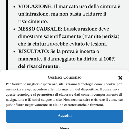
VIOLAZIONE:
Il mancato uso della cintura è
un’infrazione, ma non basta a ridurre il
risarcimento.
NESSO CAUSALE:
L’assicurazione deve
dimostrare scientificamente (tramite perizia)
che la cintura avrebbe evitato le lesioni.
RISULTATO:
Se la prova è incerta o
mancante, il danneggiato ha diritto al
100%
del risarcimento
.
Gestisci Consenso
Per fornire le migliori esperienze, utilizziamo tecnologie come i cookie per
memorizzare e/o accedere alle informazioni del dispositivo. Il consenso a
Risarcimento danni sinistri stradali
:
queste tecnologie ci permetterà di elaborare dati come il comportamento di
navigazione o ID unici su questo sito. Non acconsentire o ritirare il consenso
Concorso di colpa cinture sicurezza
può influire negativamente su alcune caratteristiche e funzioni.
Hai subito un grave incidente e ti contestano il
Accetta
mancato uso delle cinture?
Non accettare
passivamente una riduzione del tuo risarcimento.
Nega