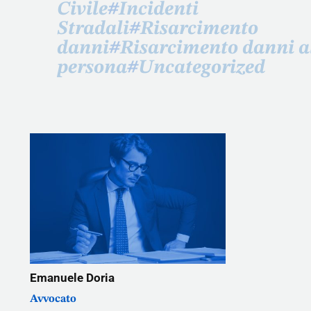
Civile
#
Incidenti
Stradali
#
Risarcimento
danni
#
Risarcimento danni a
persona
#
Uncategorized
Emanuele Doria
Avvocato