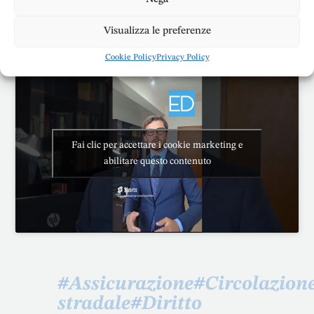
Contatta lo Studio –
Clicca Qui
Visualizza le preferenze
Cookie Policy
Privacy Policy
Pagine relative alle
Sedi:
Roma
|
Frosinone
|
Cassino
Fai clic per accettare i cookie marketing e
abilitare questo contenuto
#
Assicurazione
#
Circolazion
stradale
#
Diritto