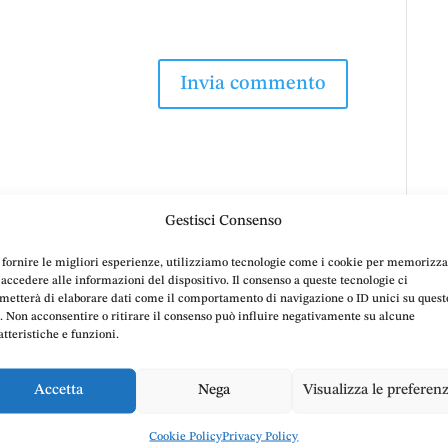
Gestisci Consenso
 fornire le migliori esperienze, utilizziamo tecnologie come i cookie per memorizz
 accedere alle informazioni del dispositivo. Il consenso a queste tecnologie ci
metterà di elaborare dati come il comportamento di navigazione o ID unici su quest
lenza legale
passo dopo passo
,
o. Non acconsentire o ritirare il consenso può influire negativamente su alcune
atteristiche e funzioni.
le Doria
Accetta
Nega
Visualizza le preferen
Cookie Policy
Privacy Policy