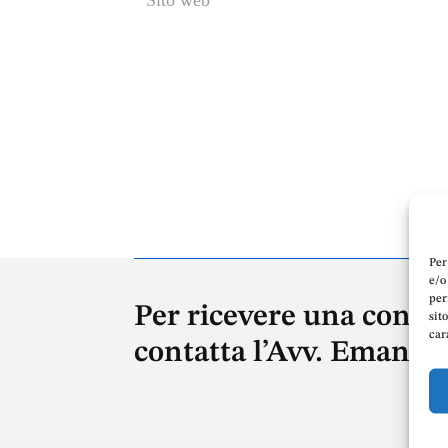
Per
e/o
per
Per ricevere una consu
sit
car
contatta l’Avv. Emanue