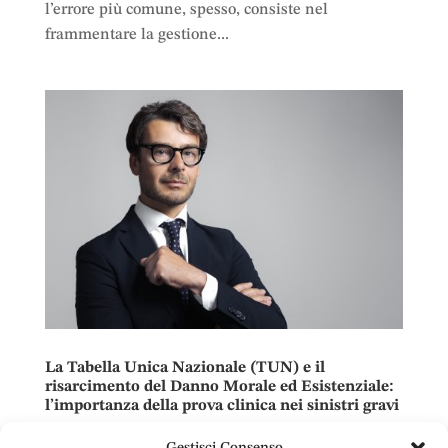
l’errore più comune, spesso, consiste nel
frammentare la gestione...
La Tabella Unica Nazionale (TUN) e il
risarcimento del Danno Morale ed Esistenziale:
l’importanza della prova clinica nei sinistri gravi
da
Avv. Emanuele Doria
|
Giu 18, 2026
|
Assicurazione
,
Circolazione stradale
,
Diritto Civile
,
Incidenti Stradali
,