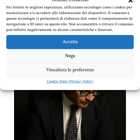
Gestisci Consenso
Risarcimento danni
,
Risarcimento danni alla persona
,
Per fornire le migliori esperienze, utilizziamo tecnologie come i cookie per
Uncategorized
memorizzare e/o accedere alle informazioni del dispositivo. Il consenso a
queste tecnologie ci permetterà di elaborare dati come il comportamento di
Premessa L’Avvocato Emanuele Doria,
navigazione o ID unici su questo sito. Non acconsentire o ritirare il consenso
patrocinante in Cassazione con oltre vent’anni di
può influire negativamente su alcune caratteristiche e funzioni.
esperienza nel campo della tutela civile
Accetta
risarcitoria e della tutela penale, patrocina casi di
infortunistica complessa legati a incidenti stradali
Nega
gravi e mortali....
Visualizza le preferenze
Cookie Policy
Privacy Policy