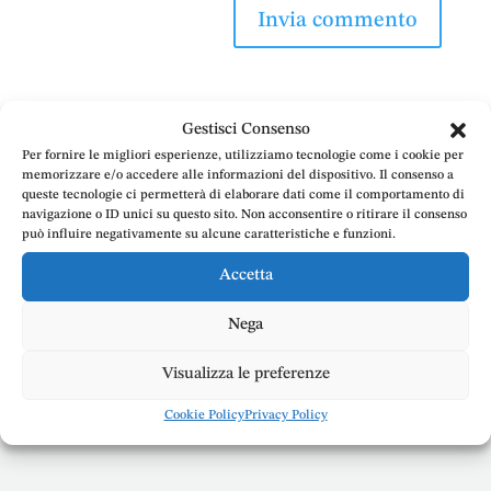
Gestisci Consenso
Per fornire le migliori esperienze, utilizziamo tecnologie come i cookie per
memorizzare e/o accedere alle informazioni del dispositivo. Il consenso a
queste tecnologie ci permetterà di elaborare dati come il comportamento di
navigazione o ID unici su questo sito. Non acconsentire o ritirare il consenso
Per ricevere una
può influire negativamente su alcune caratteristiche e funzioni.
consulenza legale
passo
Accetta
dopo passo
,
Nega
contatta l’Avv. Emanuele
Doria
Visualizza le preferenze
Cookie Policy
Privacy Policy