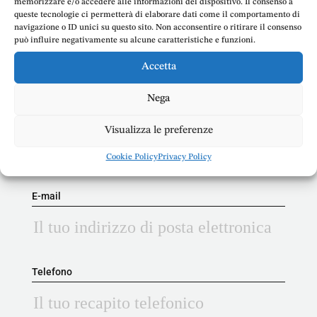
memorizzare e/o accedere alle informazioni del dispositivo. Il consenso a
queste tecnologie ci permetterà di elaborare dati come il comportamento di
Doria
navigazione o ID unici su questo sito. Non acconsentire o ritirare il consenso
può influire negativamente su alcune caratteristiche e funzioni.
Accetta
Nega
Nome
Visualizza le preferenze
Cookie Policy
Privacy Policy
E-mail
Telefono