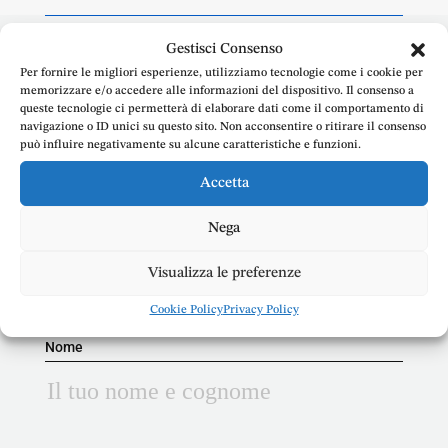
Gestisci Consenso
Per ricevere una
Per fornire le migliori esperienze, utilizziamo tecnologie come i cookie per
memorizzare e/o accedere alle informazioni del dispositivo. Il consenso a
consulenza legale
passo
queste tecnologie ci permetterà di elaborare dati come il comportamento di
navigazione o ID unici su questo sito. Non acconsentire o ritirare il consenso
dopo passo
,
può influire negativamente su alcune caratteristiche e funzioni.
contatta l’Avv. Emanuele
Accetta
Doria
Nega
Visualizza le preferenze
Cookie Policy
Privacy Policy
Nome