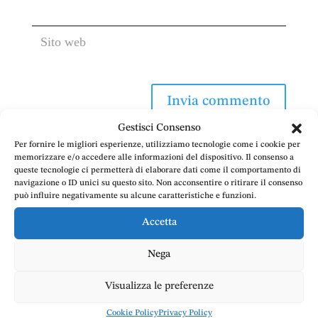
Gestisci Consenso
Per fornire le migliori esperienze, utilizziamo tecnologie come i cookie per
memorizzare e/o accedere alle informazioni del dispositivo. Il consenso a
queste tecnologie ci permetterà di elaborare dati come il comportamento di
navigazione o ID unici su questo sito. Non acconsentire o ritirare il consenso
può influire negativamente su alcune caratteristiche e funzioni.
Accetta
Per ricevere una
Nega
consulenza legale
passo
dopo passo
,
Visualizza le preferenze
contatta l’Avv. Emanuele
Cookie Policy
Privacy Policy