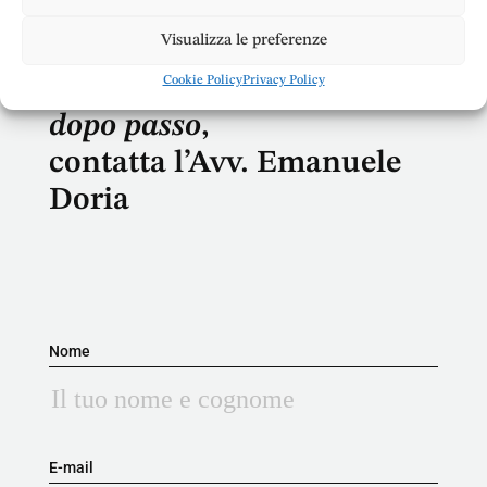
Visualizza le preferenze
Per ricevere una
consulenza legale
passo
Cookie Policy
Privacy Policy
dopo passo
,
contatta l’Avv. Emanuele
Doria
Nome
E-mail