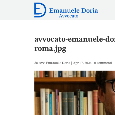
avvocato-emanuele-dor
roma.jpg
da
Avv. Emanuele Doria
|
Apr 17, 2026
|
0 commenti