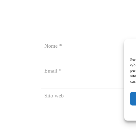
Per
e/o
per
sit
car