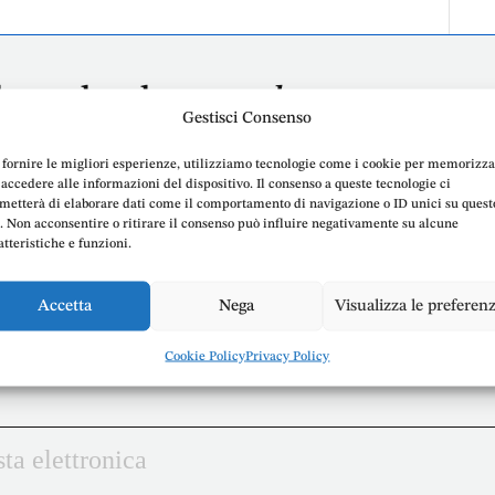
lenza legale
passo dopo passo
,
Gestisci Consenso
le Doria
 fornire le migliori esperienze, utilizziamo tecnologie come i cookie per memorizz
 accedere alle informazioni del dispositivo. Il consenso a queste tecnologie ci
metterà di elaborare dati come il comportamento di navigazione o ID unici su quest
o. Non acconsentire o ritirare il consenso può influire negativamente su alcune
atteristiche e funzioni.
Accetta
Nega
Visualizza le preferen
Cookie Policy
Privacy Policy