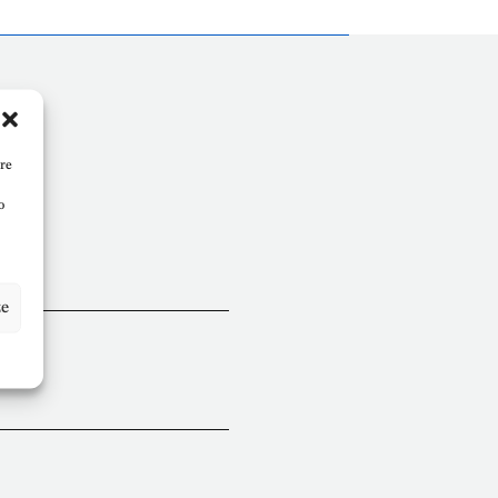
are
o
ze