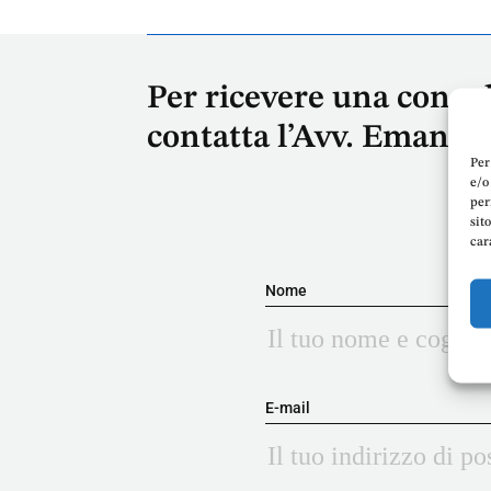
Per ricevere una consu
contatta l’Avv. Emanue
Per
e/o
per
sit
car
Nome
E-mail