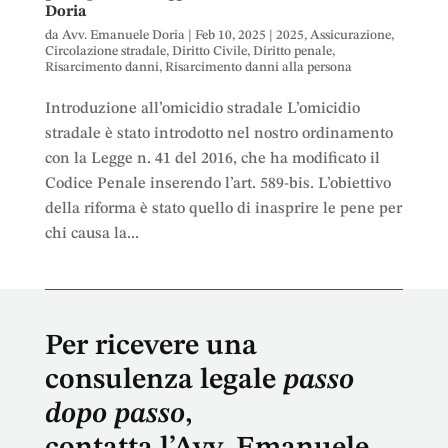
Doria
da
Avv. Emanuele Doria
|
Feb 10, 2025
|
2025
,
Assicurazione
,
Circolazione stradale
,
Diritto Civile
,
Diritto penale
,
Risarcimento danni
,
Risarcimento danni alla persona
Introduzione all’omicidio stradale L’omicidio
stradale è stato introdotto nel nostro ordinamento
con la Legge n. 41 del 2016, che ha modificato il
Codice Penale inserendo l’art. 589-bis. L’obiettivo
della riforma è stato quello di inasprire le pene per
chi causa la...
Per ricevere una
consulenza legale
passo
dopo passo
,