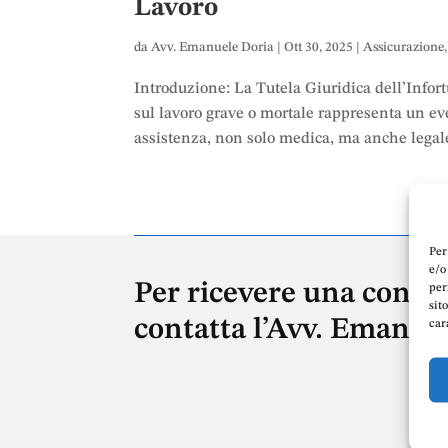
Lavoro
da
Avv. Emanuele Doria
|
Ott 30, 2025
|
Assicurazione
Introduzione: La Tutela Giuridica dell’Infort
sul lavoro grave o mortale rappresenta un e
assistenza, non solo medica, ma anche legale
Per
e/o
Per ricevere una consu
per
sit
contatta l’Avv. Emanue
car