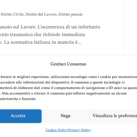
,
Diritto Civile
,
Diritto del Lavoro
,
Diritto penale
unato sul Lavoro. L’occorrenza di un infortunio
vento traumatico che richiede immediata
. La normativa italiana in materia è...
Gestisci Consenso
 fornire le migliori esperienze, utilizziamo tecnologie come i cookie per memorizz
 accedere alle informazioni del dispositivo. Il consenso a queste tecnologie ci
lenza legale
passo dopo passo
,
metterà di elaborare dati come il comportamento di navigazione o ID unici su quest
o. Non acconsentire o ritirare il consenso può influire negativamente su alcune
le Doria
atteristiche e funzioni.
Accetta
Nega
Visualizza le preferen
Cookie Policy
Privacy Policy