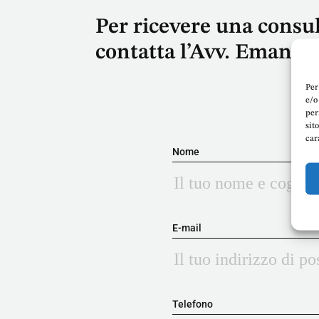
Per ricevere una consu
contatta l’Avv. Emanue
Per
e/o
per
sit
car
Nome
E-mail
Telefono