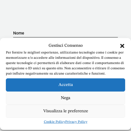
Nome
Gestisci Consenso
Per fornire le migliori esperienze, utilizziamo tecnologie come i cookie per
memorizzare e/o accedere alle informazioni del dispositivo. Il consenso a
queste tecnologie ci permetterà di elaborare dati come il comportamento di
E-mail
navigazione o ID unici su questo sito. Non acconsentire o ritirare il consenso
può influire negativamente su alcune caratteristiche e funzioni.
Accetta
Telefono
Nega
Visualizza le preferenze
Cookie Policy
Privacy Policy
Messaggio