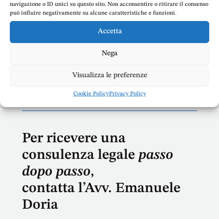
Risarcimento danni alla persona
navigazione o ID unici su questo sito. Non acconsentire o ritirare il consenso
può influire negativamente su alcune caratteristiche e funzioni.
Risarcimento perdita parente Per danno da perdita
Accetta
parentale si intende il danno subito per la perdita
di un parente in conseguenza di un fatto illecito,
Nega
ad esempio in conseguenza di un incidente
stradale o in conseguenza di un errore medico. Ma
Visualizza le preferenze
come avviene la...
Cookie Policy
Privacy Policy
Per ricevere una
consulenza legale
passo
dopo passo
,
contatta l’Avv. Emanuele
Doria