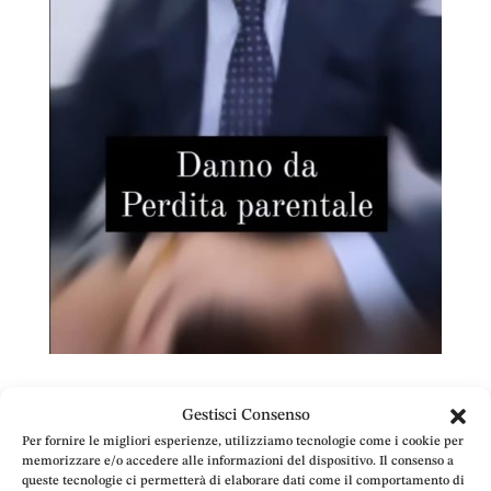
Risarcimento perdita parente. Quantificazione:
Gestisci Consenso
Tabelle del Tribunale di Milano
Per fornire le migliori esperienze, utilizziamo tecnologie come i cookie per
da
Avv. Emanuele Doria
|
Dic 11, 2023
|
Assicurazione
,
Circolazione stradale
,
Diritto Civile
,
Incidenti Stradali
,
memorizzare e/o accedere alle informazioni del dispositivo. Il consenso a
Responsabilità Medica
,
Riforme recenti
,
Risarcimento danni
,
queste tecnologie ci permetterà di elaborare dati come il comportamento di