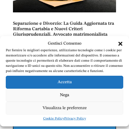
Separazione e Divorzio: La Guida Aggiornata tra
Riforma Cartabia e Nuovi Criteri
Giurisprudenziali. Avvocato matrimonialista
divorzista a Frosinone e Cassino
Gestisci Consenso
da
Avv. Emanuele Doria
|
Nov 3, 2025
|
Diritto Civile
,
Diritto
Per fornire le migliori esperienze, utilizziamo tecnologie come i cookie per
di Famiglia
,
Separazione e divorzio
memorizzare e/o accedere alle informazioni del dispositivo. Il consenso a
queste tecnologie ci permetterà di elaborare dati come il comportamento di
Affrontare la crisi coniugale che conduce a
navigazione o ID unici su questo sito. Non acconsentire o ritirare il consenso
separazione o divorzio è un momento
può influire negativamente su alcune caratteristiche e funzioni.
emotivamente e legalmente complesso. È
Accetta
fondamentale affidarsi a un professionista esperto.
Lo Studio Legale Emanuele Doria offre assistenza
Nega
legale a Frosinone e provincia, garantendo...
Visualizza le preferenze
Cookie Policy
Privacy Policy