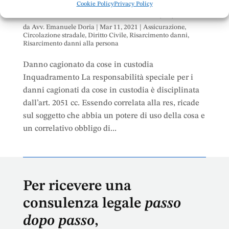
Cookie Policy
Privacy Policy
pubblica amministrazione. Cassazione civile,
Sezioni Unite sentenza n. 5422 del 26/02/2021
da
Avv. Emanuele Doria
|
Mar 11, 2021
|
Assicurazione
,
Circolazione stradale
,
Diritto Civile
,
Risarcimento danni
,
Risarcimento danni alla persona
Danno cagionato da cose in custodia
Inquadramento La responsabilità speciale per i
danni cagionati da cose in custodia è disciplinata
dall’art. 2051 cc. Essendo correlata alla res, ricade
sul soggetto che abbia un potere di uso della cosa e
un correlativo obbligo di...
Per ricevere una
consulenza legale
passo
dopo passo
,